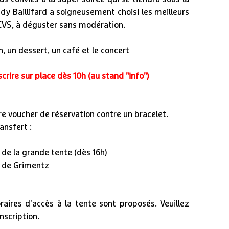
y Baillifard a soigneusement choisi les meilleurs
CVS, à déguster sans modération.
on, un dessert, un café et le concert
scrire sur place dès 10h (au stand "info")
1
/
2
re voucher de réservation contre un bracelet.
ansfert :
r de la grande tente (dès 16h)
e de Grimentz
oraires d'accès à la tente sont proposés. Veuillez
nscription.