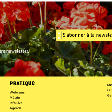
S'abonner à la newsle
tre newsletter.
PRATIQUE
Me
CG
Webcams
Ge
Météo
Info Live
Agenda