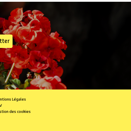
tter
ntions Légales
V
stion des cookies