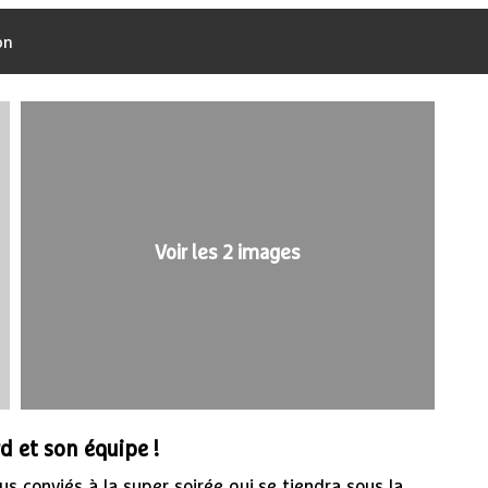
on
Voir les 2 images
d et son équipe !
s conviés à la super soirée qui se tiendra sous la