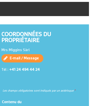
COORDONNÉES DU
PROPRIÉTAIRE
Mrs Miggins Sàrl
E-mail / Message
+41 24 494 44 24
Tél :
Les champs obligatoires sont indiqués par un astérisque
*
Contenu du