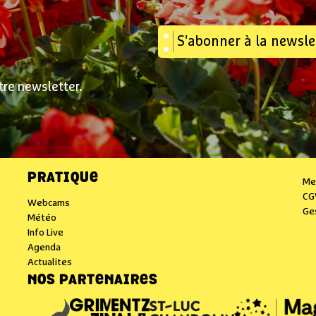
S'abonner à la newsle
tre newsletter.
PRATIQUE
Me
CG
Webcams
Ge
Météo
Info Live
Agenda
Actualites
NOS PARTENAIRES