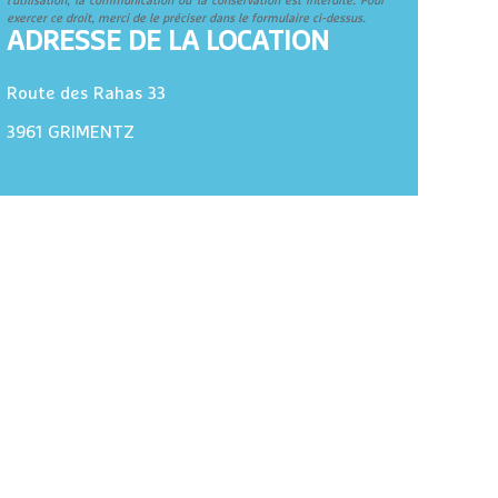
l'utilisation, la communication ou la conservation est interdite. Pour
exercer ce droit, merci de le préciser dans le formulaire ci-dessus.
ADRESSE DE LA LOCATION
Route des Rahas 33
3961
GRIMENTZ