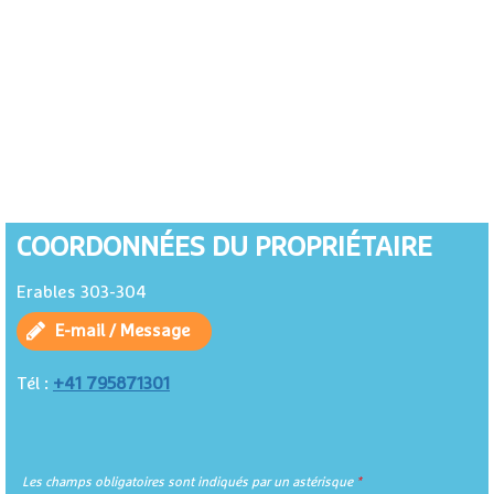
COORDONNÉES DU PROPRIÉTAIRE
Erables 303-304
E-mail / Message
+41 795871301
Tél :
Les champs obligatoires sont indiqués par un astérisque
*