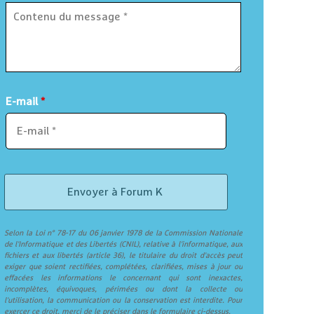
E-mail
*
Selon la Loi n° 78-17 du 06 janvier 1978 de la Commission Nationale
de l'Informatique et des Libertés (CNIL), relative à l'informatique, aux
fichiers et aux libertés (article 36), le titulaire du droit d'accès peut
exiger que soient rectifiées, complétées, clarifiées, mises à jour ou
effacées les informations le concernant qui sont inexactes,
incomplètes, équivoques, périmées ou dont la collecte ou
l'utilisation, la communication ou la conservation est interdite. Pour
exercer ce droit, merci de le préciser dans le formulaire ci-dessus.