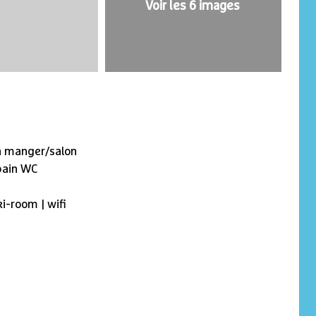
Voir les 6 images
 à manger/salon
bain WC
ki-room | wifi