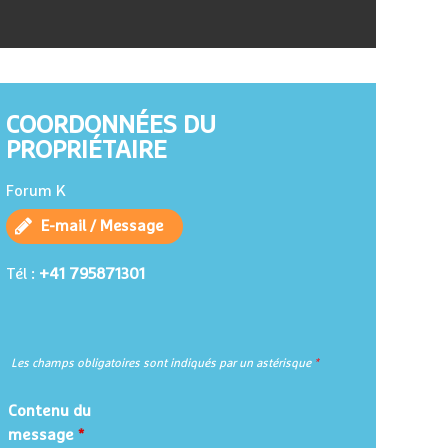
COORDONNÉES DU
PROPRIÉTAIRE
Forum K
E-mail / Message
+41 795871301
Tél :
Les champs obligatoires sont indiqués par un astérisque
*
Contenu du
message
*