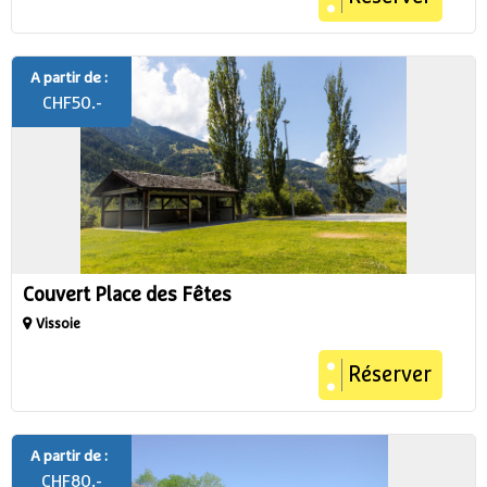
A partir de :
CHF
50.-
Couvert Place des Fêtes
Vissoie
Réserver
A partir de :
CHF
80.-