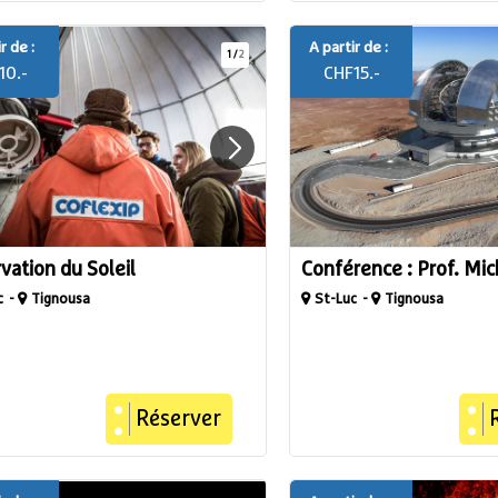
r de :
A partir de :
1
/
2
10.-
CHF
15.-
vation du Soleil
Conférence : Prof. Mi
c
Tignousa
St-Luc
Tignousa
Réserver