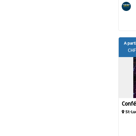
A parti
CHF
Confé
St-Lu