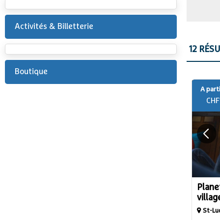
Activités & Billetterie
12
RÉSU
Boutique
A parti
CHF
Plane
villag
St-Lu