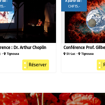
r de :
A partir de :
15.-
CHF
15.-
rence : Dr. Arthur Choplin
Conférence Prof. Gilbe
c
Tignousa
St-Luc
Tignousa
Réserver