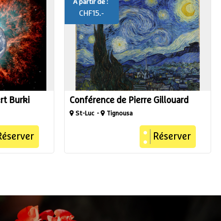
A partir de :
CHF
15.-
rt Burki
Conférence de Pierre Gillouard
St-Luc
Tignousa
Réserver
Réserver