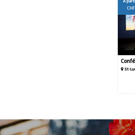
A parti
CHF
Confé
St-Lu