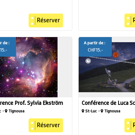
Réserver
r de :
A partir de :
15.-
CHF
15.-
rence Prof. Sylvia Ekström
Conférence de Luca Sci
c
Tignousa
St-Luc
Tignousa
Réserver