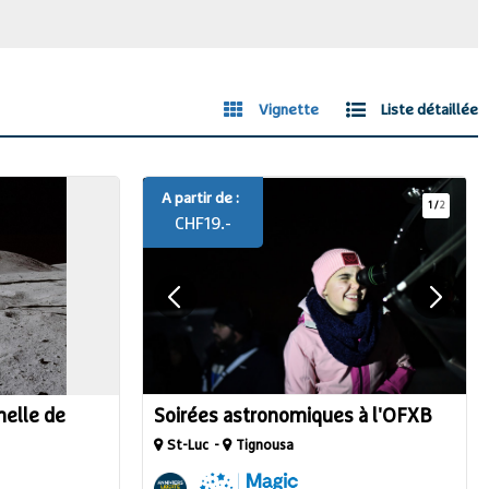
Vignette
Liste détaillée
A partir de :
1
/
2
CHF
19.-
nelle de
Soirées astronomiques à l'OFXB
St-Luc
Tignousa