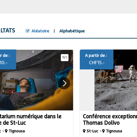
LTATS
Aléatoire
Alphabétique
r de :
A partir de :
1
/
3
10.-
CHF
15.-
tarium numérique dans le
Conférence exception
e de St-Luc
Thomas Dolivo
c
Tignousa
St-Luc
Tignousa