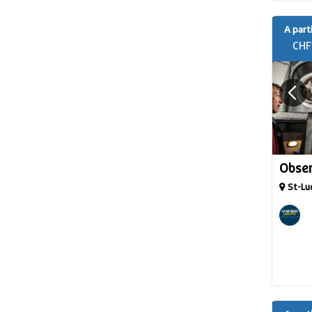
A parti
CHF
Obser
St-Lu