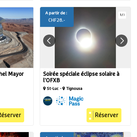
A partir de :
1
/
3
CHF
28.-
chel Mayor
Soirée spéciale éclipse solaire à
l'OFXB
St-Luc
Tignousa
Réserver
Réserver