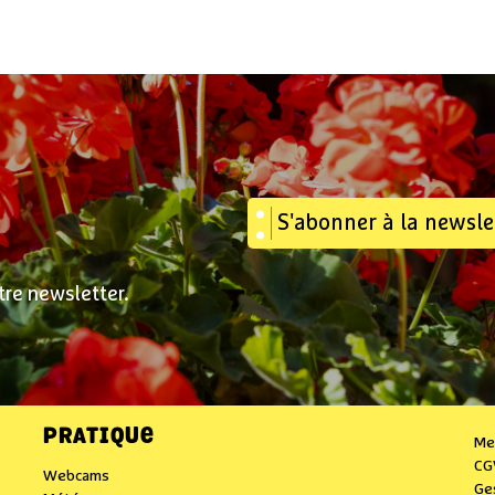
S'abonner à la newsle
tre newsletter.
PRATIQUE
Me
CG
Webcams
Ge