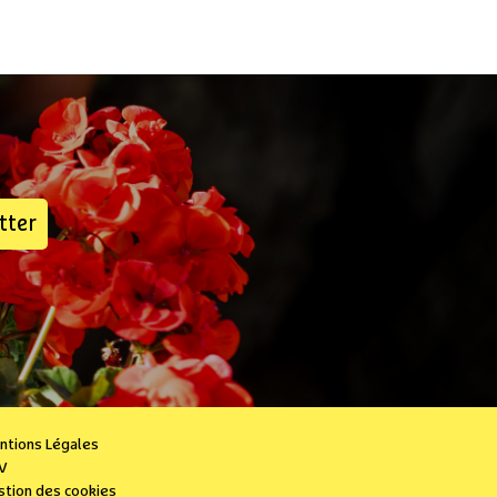
tter
ntions Légales
V
stion des cookies