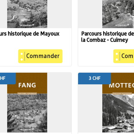
urs historique de Mayoux
Parcours historique d
la Combaz - Cuimey
Commander
Com
CHF
3 CHF