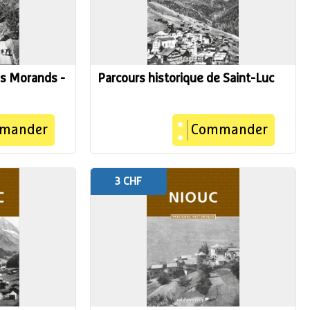
es Morands -
Parcours historique de Saint-Luc
mander
Commander
3 CHF