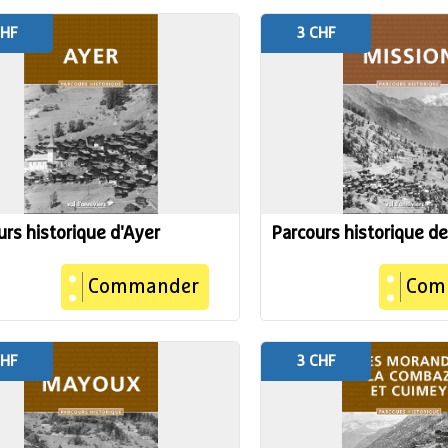
CHF
3 CHF
urs historique d'Ayer
Parcours historique d
Commander
Com
CHF
3 CHF