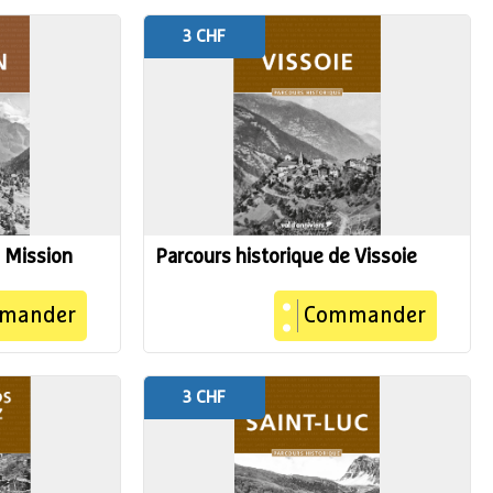
3 CHF
e Mission
Parcours historique de Vissoie
mander
Commander
3 CHF