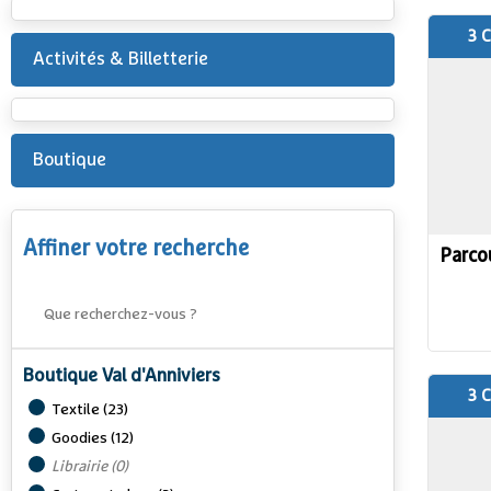
3 
Activités & Billetterie
Boutique
Affiner votre recherche
Parco
Boutique Val d'Anniviers
3 
Textile
(
23
)
Goodies
(
12
)
Librairie
(
0
)