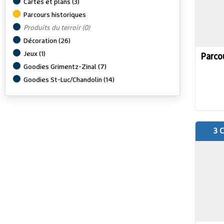
Cartes et plans
(
3
)
Parcours historiques
Produits du terroir
(
0
)
Décoration
(
26
)
Jeux
(
1
)
Parco
Goodies Grimentz-Zinal
(
7
)
Goodies St-Luc/Chandolin
(
14
)
3 