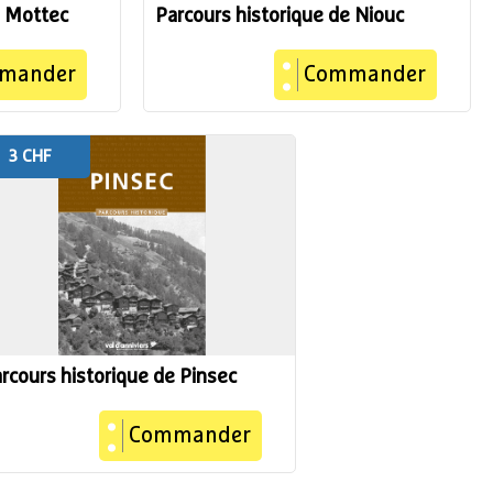
e Mottec
Parcours historique de Niouc
mander
Commander
3 CHF
rcours historique de Pinsec
Commander