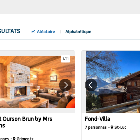
ULTATS
Aléatoire
Alphabétique
1
/
11
t Ourson Brun by Mrs
Fond-Villa
ns
7 personnes
St-Luc
onnes
Grimentz