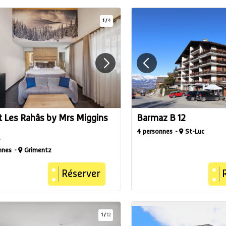
1
/
4
t Les Rahâs by Mrs Miggins
Barmaz B 12
4 personnes
St-Luc
nnes
Grimentz
Réserver
1
/
12