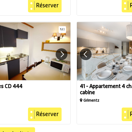
Réserver
1
/
2
es CD 444
41 - Appartement 4 c
cabine
Grimentz
Réserver