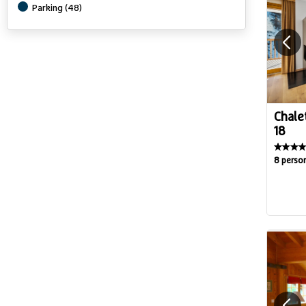
Parking
(
48
)
Chale
18
8 perso