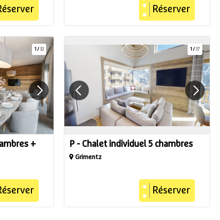
Réserver
Réserver
1
/
32
1
/
37
hambres +
P - Chalet individuel 5 chambres
Grimentz
Réserver
Réserver