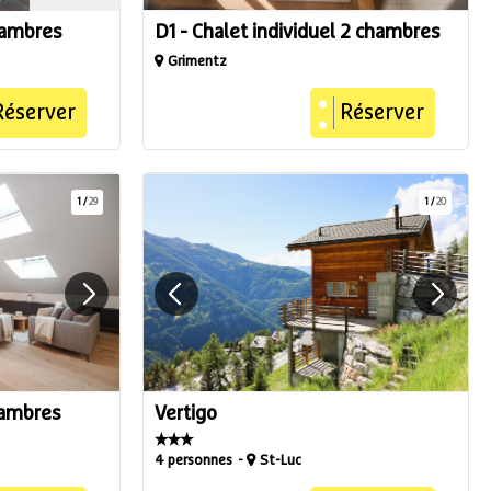
hambres
D1 - Chalet individuel 2 chambres
Grimentz
Réserver
Réserver
1
/
29
1
/
20
hambres
Vertigo
4 personnes
St-Luc