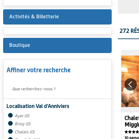
Activités & Billetterie
272
RÉS
Boutique
Affiner votre recherche
Localisation Val d'Anniviers
Ayer
(
0
)
Chale
Briey
(
0
)
Miggi
Chalais
(
0
)
10 pers