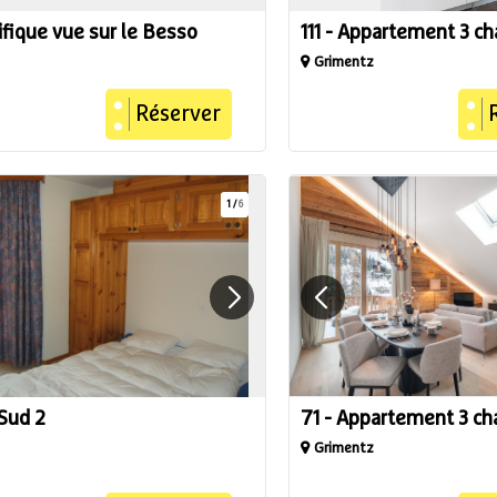
fique vue sur le Besso
111 - Appartement 3 c
Grimentz
Réserver
1
/
6
 Sud 2
71 - Appartement 3 c
Grimentz