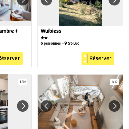
hambre +
Wuibiess
6 personnes
St-Luc
Réserver
Réserver
1
/
30
1
/
30