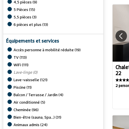
4,5 pièces
(
9
)
5 Pièces
(
15
)
5,5 pièces
(
3
)
6 pièces et plus
(
13
)
Équipements et services
Accès personne à mobilité réduite
(
19
)
TV
(
113
)
WiFi
(
111
)
Chale
Lave-linge
(
0
)
22
Lave-vaisselle
(
121
)
2 perso
Piscine
(
11
)
Balcon / Terrasse / Jardin
(
4
)
Air conditionné
(
5
)
Cheminée
(
96
)
Bien-être (sauna, Spa...)
(
31
)
Animaux admis
(
24
)