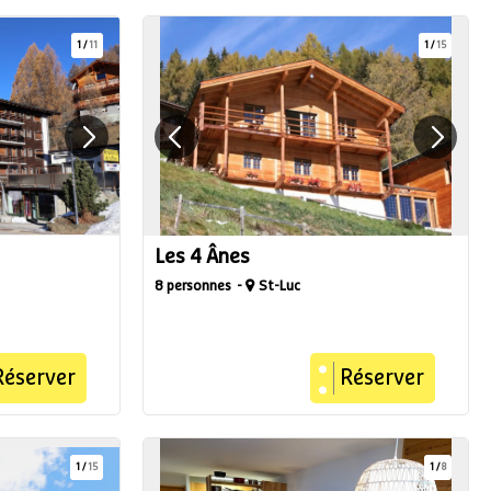
1
/
11
1
/
15
Les 4 Ânes
8 personnes
St-Luc
Réserver
Réserver
1
/
15
1
/
8