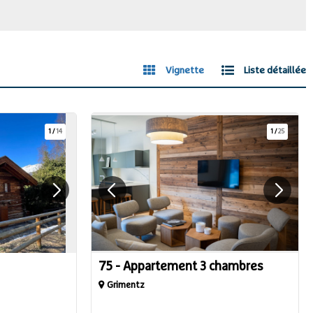
Vignette
Liste détaillée
1
/
14
1
/
25
75 - Appartement 3 chambres
Grimentz