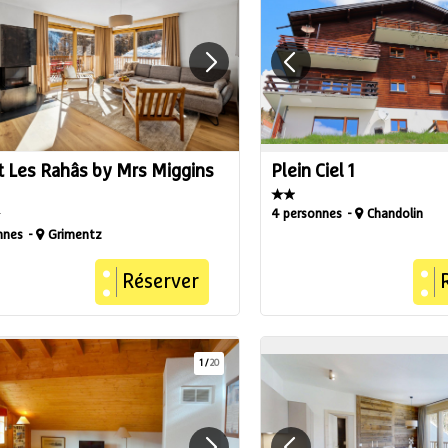
t Les Rahâs by Mrs Miggins
Plein Ciel 1
4 personnes
Chandolin
nnes
Grimentz
Réserver
1
/
20