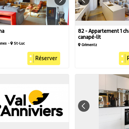
na
82 - Appartement 1 c
canapé-lit
nnes
St-Luc
Grimentz
Réserver