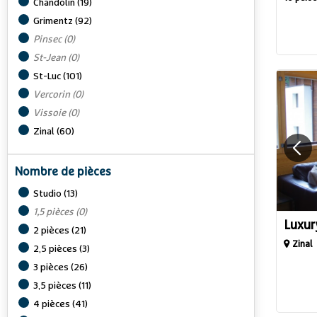
Chandolin
(
19
)
Grimentz
(
92
)
Pinsec
(
0
)
St-Jean
(
0
)
St-Luc
(
101
)
Vercorin
(
0
)
Vissoie
(
0
)
Zinal
(
60
)
Nombre de pièces
Studio
(
13
)
1,5 pièces
(
0
)
Luxury
2 pièces
(
21
)
Zinal
2,5 pièces
(
3
)
3 pièces
(
26
)
3,5 pièces
(
11
)
4 pièces
(
41
)