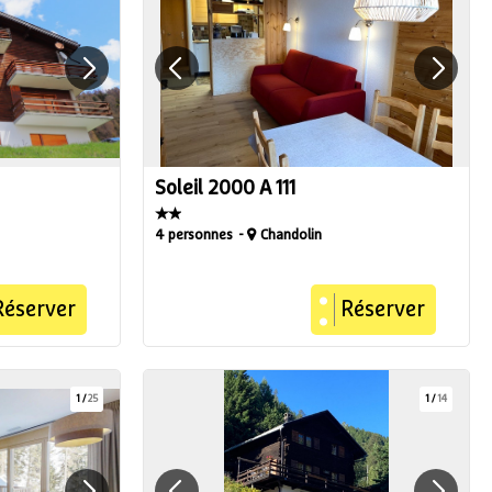
Soleil 2000 A 111
4 personnes
Chandolin
Réserver
Réserver
1
/
25
1
/
14