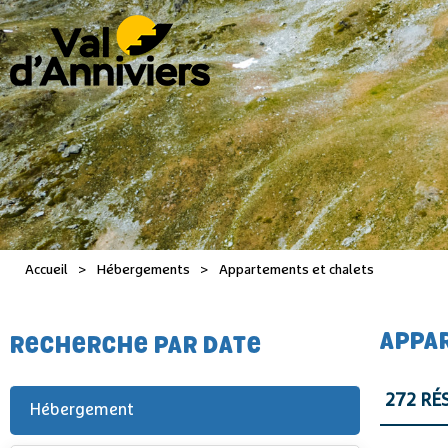
Accueil
>
Hébergements
>
Appartements et chalets
APPAR
RECHERCHE PAR DATE
272
RÉS
Hébergement