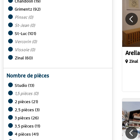
Chandolin
(
19
)
Grimentz
(
92
)
Pinsec
(
0
)
St-Jean
(
0
)
St-Luc
(
101
)
Vercorin
(
0
)
Vissoie
(
0
)
Arell
Zinal
(
60
)
Zinal
Nombre de pièces
Studio
(
13
)
1,5 pièces
(
0
)
2 pièces
(
21
)
2,5 pièces
(
3
)
3 pièces
(
26
)
3,5 pièces
(
11
)
4 pièces
(
41
)