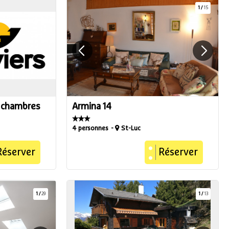
1
/
15
4 chambres
Armina 14
4 personnes
St-Luc
Réserver
Réserver
1
/
29
1
/
13