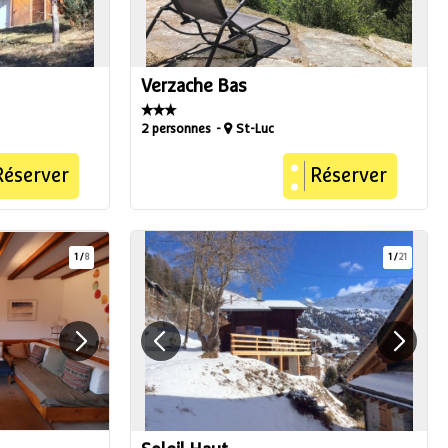
Verzache Bas
2 personnes
St-Luc
Réserver
Réserver
1
/
8
1
/
21