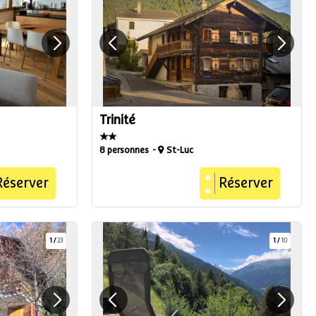
Trinité
8 personnes
St-Luc
Réserver
Réserver
1
/
23
1
/
10