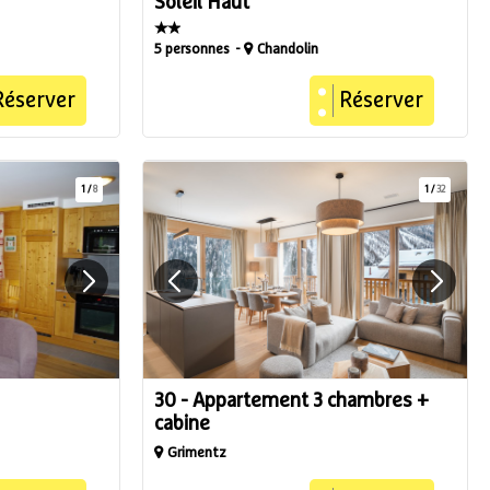
Soleil Haut
5 personnes
Chandolin
Réserver
Réserver
1
/
8
1
/
32
30 - Appartement 3 chambres +
cabine
Grimentz