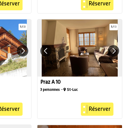
Réserver
Réserver
1
/
33
1
/
13
Praz A 10
3 personnes
St-Luc
Réserver
Réserver