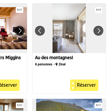
1
/
27
1
/
19
rs Miggins
Au des montagnes!
6 personnes
Zinal
Réserver
Réserver
1
/
20
1
/
17