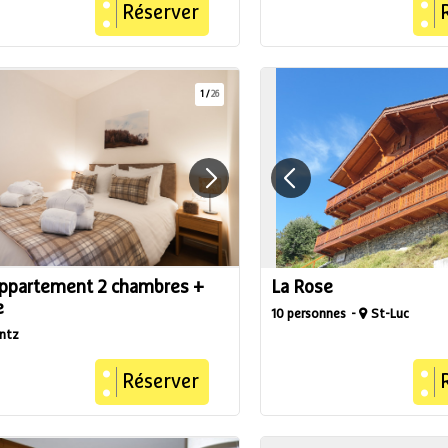
Réserver
1
/
26
Appartement 2 chambres +
La Rose
e
10 personnes
St-Luc
ntz
Réserver