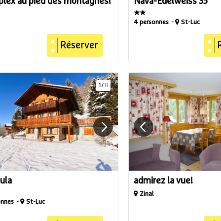
plex au pied des montagnes!
Nava-Edelweiss 35
4 personnes
St-Luc
Réserver
1
/
11
ula
admirez la vue!
Zinal
onnes
St-Luc