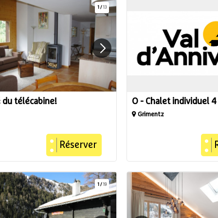
1
/
13
 du télécabine!
O - Chalet individuel 
Grimentz
Réserver
1
/
19