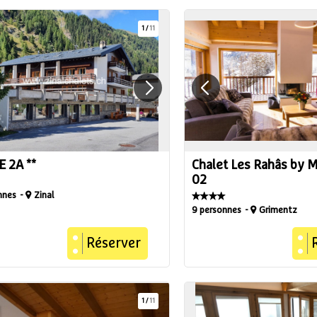
1
/
11
 2A **
Chalet Les Rahâs by M
02
nnes
Zinal
9 personnes
Grimentz
Réserver
1
/
11