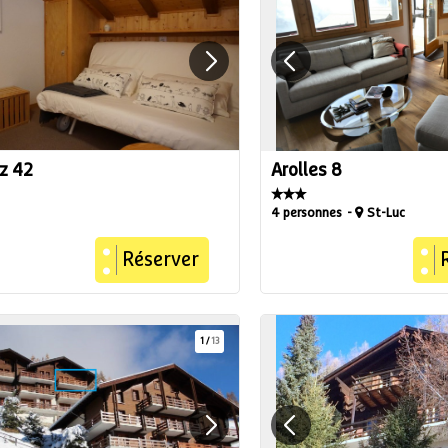
az 42
Arolles 8
4 personnes
St-Luc
Réserver
1
/
13