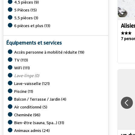
4,5 pièces
(
9
)
5 Pièces
(
15
)
5,5 pièces
(
3
)
Alisie
6 pièces et plus
(
13
)
7 perso
Équipements et services
Accès personne à mobilité réduite
(
19
)
TV
(
113
)
WiFi
(
111
)
Lave-linge
(
0
)
Lave-vaisselle
(
121
)
Piscine
(
11
)
Balcon / Terrasse / Jardin
(
4
)
Air conditionné
(
5
)
Cheminée
(
96
)
Bien-être (sauna, Spa...)
(
31
)
Animaux admis
(
24
)