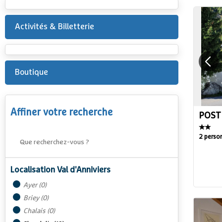
Activités & Billetterie
Boutique
Affiner votre recherche
POSTE
2 perso
Localisation Val d'Anniviers
Ayer
(
0
)
Briey
(
0
)
Chalais
(
0
)