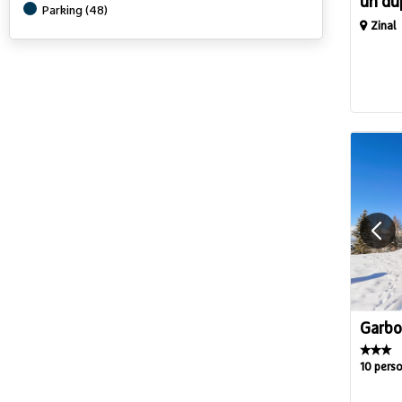
un du
Parking
(
48
)
Zinal
Garbo
10 pers