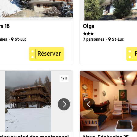
rs 16
Olga
nnes
St-Luc
7 personnes
St-Luc
Réserver
1
/
11